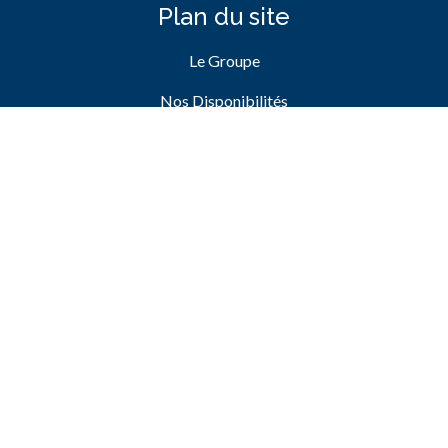
Plan du site
Le Groupe
Nos Disponibilités
Nos Réalisations
Nos Engagements
Liens
Nous Contacter
Devenir Partenaire
Mentions Légales
Politique de confidentialité