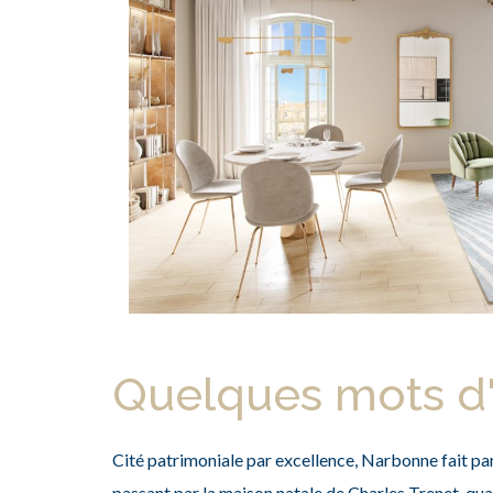
Quelques mots d'
Cité patrimoniale par excellence, Narbonne fait par
passant par la maison natale de Charles Trenet, quant