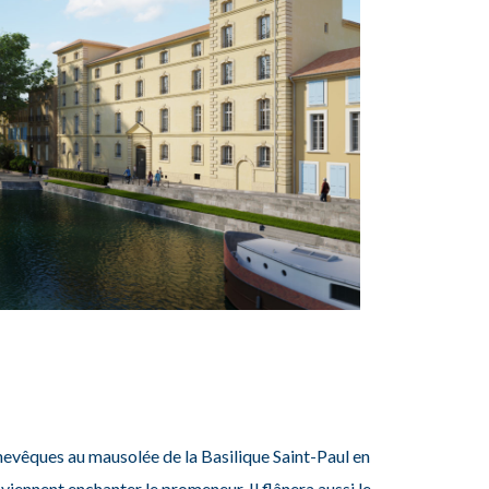
hevêques au mausolée de la Basilique Saint-Paul en
viennent enchanter le promeneur. Il flânera aussi le